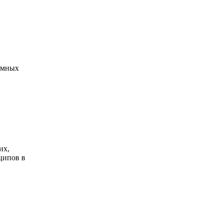
ъемных
их,
ципов в