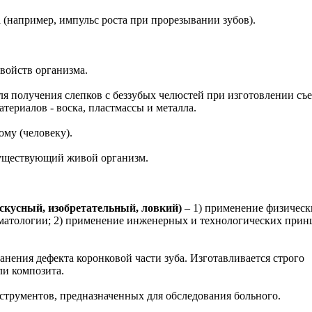
 (например, импульс роста при прорезывании зубов).
войств организма.
ля получения слепков с беззубых челюстей при изготовлении с
ериалов - воска, пластмассы и металла.
му (человеку).
существующий живой организм.
сный, изобретательный, ловкий)
– 1) применение физическ
матологии; 2) применение инженерных и технологических прин
нения дефекта коронковой части зуба. Изготавливается строго
ли композита.
струментов, предназначенных для обследования больного.