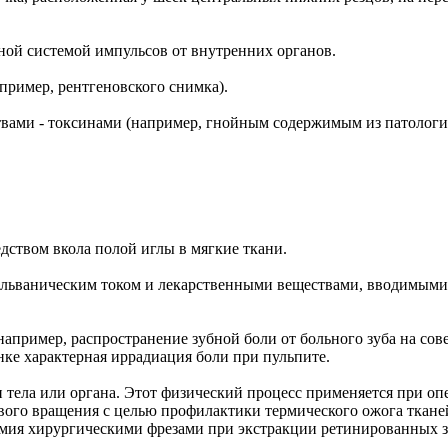
ной системой импульсов от внутренних органов.
апример, рентгеновского снимка).
вами - токсинами (например, гнойным содержимым из патолог
дством вкола полой иглы в мягкие ткани.
альваническим током и лекарственными веществами, вводимыми
например, распространение зубной боли от больного зуба на со
нке характерная иррадиация боли при пульпите.
и тела или органа. Этот физический процесс применяется при оп
вого вращения с целью профилактики термического ожога ткане
омия хирургическими фрезами при экстракции ретинированных з