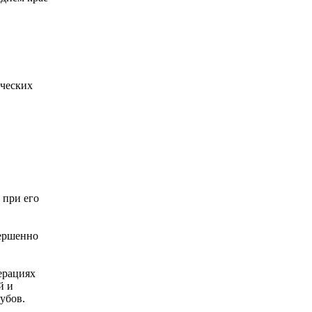
ических
 при его
вершенно
ерациях
й и
убов.