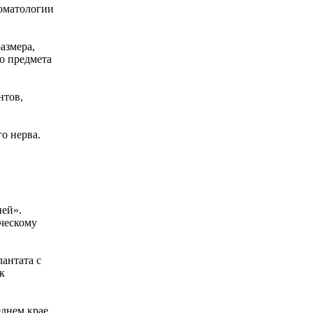
томатологии
азмера,
о предмета
нтов,
о нерва.
ией».
ческому
антата с
к
еднем крае