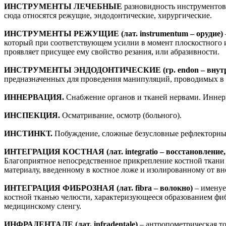
ИНСТРУМЕНТЫ ЛЕЧЕБНЫЕ
разновидность инструментов
сюда относятся режущие, эндодонтические, хирургические.
ИНСТРУМЕНТЫ РЕЖУЩИЕ (лат. instrumentum – орудие)
который при соответствующем усилии в момент плоскостного и
проявляет присущее ему свойство резания, или абразивности.
ИНСТРУМЕНТЫ ЭНДОДОНТИЧЕСКИЕ (гр. endon – внутри, вн
предназначенных для проведения манипуляций, проводимых в 
ИННЕРВАЦИЯ.
Снабжение органов и тканей нервами. Иннер
ИНСПЕКЦИЯ.
Осматривание, осмотр (больного).
ИНСТИНКТ.
Побуждение, сложные безусловные рефлекторны
ИНТЕГРАЦИЯ КОСТНАЯ (лат. integratio – восстановление, в
Благоприятное непосредственное прикрепление костной ткани
материалу, введенному в костное ложе и изолированному от в
ИНТЕГРАЦИЯ ФИБРОЗНАЯ (лат. fibra – волокно)
– именуе
костной тканью челюсти, характеризующееся образованием фи
медицинскому сленгу.
ИНФРАДЕНТАЛЕ (лат. infradentale)
– антропометрическая т