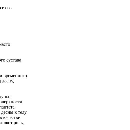
се его
Часто
го сустава
ли временного
 десну,
групы:
поверхности
лантата
 десны к телу
в качестве
олняют роль,