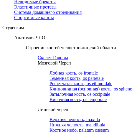
Невидимые брекеты
Эластичные протезы
Система домашнего отбеливания
Спортивные каппы
Студентам
Анатомия ЧЛО
Строение костей челюстно-лицевой области
Скелет Головы
Мозговой Череп
Лобная кость, os frontale
Теменная кость, os parietale
Решетчатая кость, os ethmoidale
Клиновидная (основная) кость, os spheno
Затылочная кость, os occipitale
Височная кость, os temporale
Лицевой череп
Верхняя челюсть, maxilla
Нижняя челюсть, mandibula
Костное небо, palatum osseum