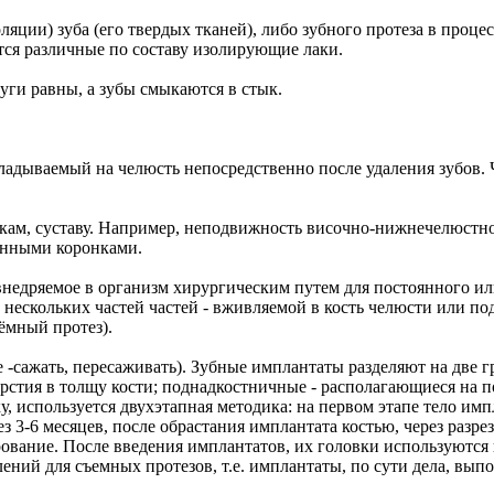
ляции) зуба (его твердых тканей), либо зубного протеза в процес
тся различные по составу изолирующие лаки.
уги равны, а зубы смыкаются в стык.
адываемый на челюсть непосредственно после удаления зубов. 
кам, суставу. Например, неподвижность височно-нижнечелюстно
венными коронками.
внедряемое в организм хирургическим путем для постоянного и
ескольких частей частей - вживляемой в кость челюсти или под
ёмный протез).
are -сажать, пересаживать). Зубные имплантаты разделяют на две 
рстия в толщу кости; поднадкостничные - располагающиеся на 
, используется двухэтапная методика: на первом этапе тело имп
з 3-6 месяцев, после обрастания имплантата костью, через разрез
ование. После введения имплантатов, их головки используются 
ений для съемных протезов, т.е. имплантаты, по сути дела, вып