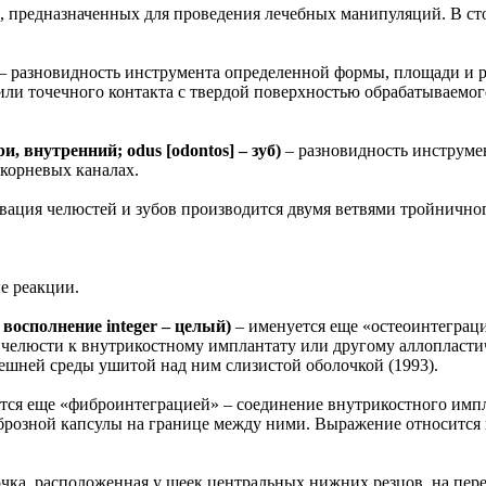
, предназначенных для проведения лечебных манипуляций. В с
– разновидность инструмента определенной формы, площади и р
ли точечного контакта с твердой поверхностью обрабатываемог
утренний; odus [odontos] – зуб)
– разновидность инструме
корневых каналах.
вация челюстей и зубов производится двумя ветвями тройничног
е реакции.
осполнение integer – целый)
– именуется еще «остеоинтеграц
 челюсти к внутрикостному имплантату или другому аллопласти
нешней среды ушитой над ним слизистой оболочкой (1993).
тся еще «фиброинтеграцией» – соединение внутрикостного импл
брозной капсулы на границе между ними. Выражение относится 
очка, расположенная у шеек центральных нижних резцов, на пер