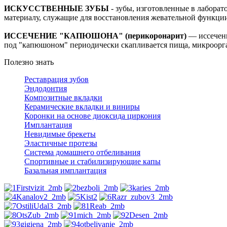
ИСКУССТВЕННЫЕ ЗУБЫ
- зубы, изготовленные в лаборат
материалу, служащие для восстановления жевательной функции
ИССЕЧЕНИЕ "КАПЮШОНА" (перикоронарит)
— иссечени
под "капюшоном" периодически скапливается пища, микроорга
Полезно знать
Реставрация зубов
Эндодонтия
Композитные вкладки
Керамические вкладки и виниры
Коронки на основе диоксида циркония
Имплантация
Невидимые брекеты
Эластичные протезы
Система домашнего отбеливания
Спортивные и стабилизирующие капы
Базальная имплантация