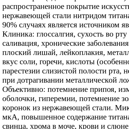
распространенное покрытие искусст
нержавеющей стали нитридом титана 
90% случаях является источником яв
Клиника: глоссалгия, сухость во рт
саливация, хронические заболевания
плоский лишай, лейкоплакия, метал
вкус соли, горечи, кислоты (особенно
парестезии слизистой полости рта,
при дотрагивании металлической лож
Объективно: потемнение припоя, из
оболочки, гиперемии, потемнение з
коронок из нержавеющей стали. Ми
мкА, повышенное содержание титана,
свинца, хрома в моче, крови и слюн