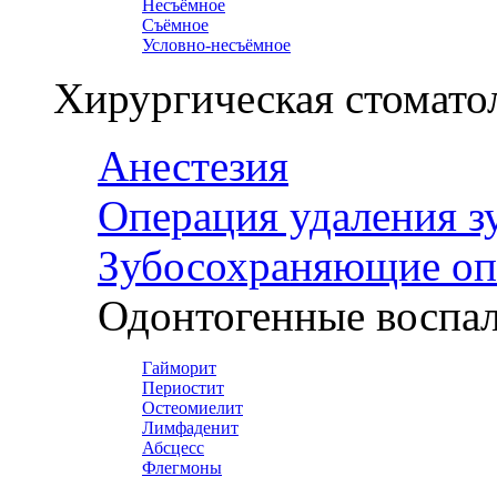
Несъёмное
Съёмное
Условно-несъёмное
Хирургическая стомато
Анестезия
Операция удаления з
Зубосохраняющие оп
Одонтогенные воспал
Гайморит
Периостит
Остеомиелит
Лимфаденит
Абсцесс
Флегмоны