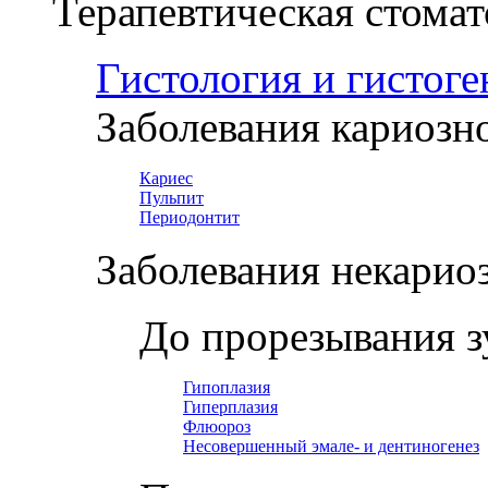
Терапевтическая стомат
Гистология и гистоге
Заболевания кариозн
Кариес
Пульпит
Периодонтит
Заболевания некарио
До прорезывания з
Гипоплазия
Гиперплазия
Флюороз
Несовершенный эмале- и дентиногенез