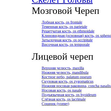
Мозговой Череп
Лобная кость, os frontale
Теменная кость, os parietale
Решетчатая кость, os ethmoidale
Клиновидная (основная) кость, os spheno
Затылочная кость, os occipitale
Височная кость, os temporale
Лицевой череп
Верхняя челюсть, maxilla
Нижняя челюсть, mandibula
Костное небо, palatum osseum
Скуловая кость, os zygomaticus
Нижняя носовая раковина, concha nasalis 
Носовая кость, os nasale
Подъязычная кость, os hyoideum
Слёзная кость, os lacrimale
Сошник (vomer)