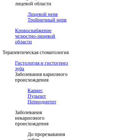
лицевой области
Лицевой нерв
Тройничный нерв
Кровоснабжение
челюстно-лицевой
области
Терапевтическая стоматология
Гистология и гистогенез
зуба
Заболевания кариозного
происхождения
Кариес
Пульпит
Периодонтит
Заболевания
некариозного
происхождения
До прорезывания
зубов