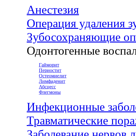
Анестезия
Операция удаления з
Зубосохраняющие оп
Одонтогенные воспал
Гайморит
Периостит
Остеомиелит
Лимфаденит
Абсцесс
Флегмоны
Инфекционные забол
Травматические пор
Заболевание нервов 