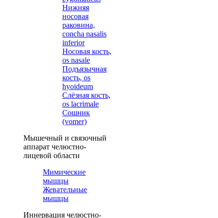
Нижняя
носовая
раковина,
concha nasalis
inferior
Носовая кость,
os nasale
Подъязычная
кость, os
hyoideum
Слёзная кость,
os lacrimale
Сошник
(vomer)
Мышечный и связочный
аппарат челюстно-
лицевой области
Мимические
мышцы
Жевательные
мышцы
Иннервация челюстно-