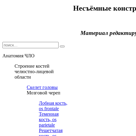
Несъёмные конст
Материал редактир
Анатомия ЧЛО
Строение костей
челюстно-лицевой
области
Cкелет головы
Мозговой череп
Лобная кость,
os frontale
Теменная
кость, os
parietale
Решетчатая
кость, os