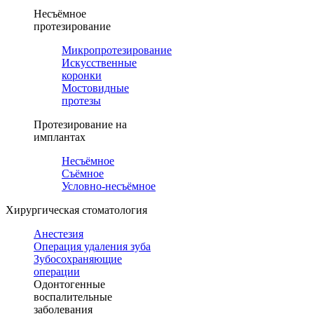
Несъёмное
протезирование
Микропротезирование
Искусственные
коронки
Мостовидные
протезы
Протезирование на
имплантах
Несъёмное
Съёмное
Условно-несъёмное
Хирургическая стоматология
Анестезия
Операция удаления зуба
Зубосохраняющие
операции
Одонтогенные
воспалительные
заболевания