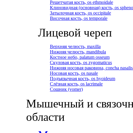
Решетчатая кость, os ethmoidale
Клиновидная (основная) кость, os spheno
Затылочная кость, os occipitale
Височная кость, os temporale
Лицевой череп
Верхняя челюсть, maxilla
Нижняя челюсть, mandibula
Костное небо, palatum osseum
Скуловая кость, os zygomaticus
Нижняя носовая раковина, concha nasalis 
Носовая кость, os nasale
Подъязычная кость, os hyoideum
Слёзная кость, os lacrimale
Сошник (vomer)
Мышечный и связочн
области