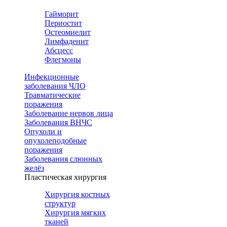
Гайморит
Периостит
Остеомиелит
Лимфаденит
Абсцесс
Флегмоны
Инфекционные
заболевания ЧЛО
Травматические
поражения
Заболевание нервов лица
Заболевания ВНЧС
Опухоли и
опухолеподобные
поражения
Заболевания слюнных
желёз
Пластическая хирургия
Хирургия костных
структур
Хирургия мягких
тканей