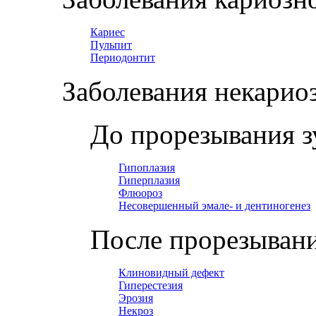
Кариес
Пульпит
Периодонтит
Заболевания некарио
До прорезывания з
Гипоплазия
Гиперплазия
Флюороз
Несовершенный эмале- и дентиногенез
После прорезывани
Клиновидный дефект
Гиперестезия
Эрозия
Некроз