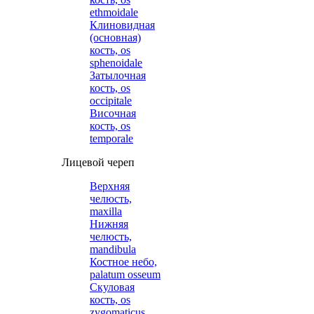
ethmoidale
Клиновидная
(основная)
кость, os
sphenoidale
Затылочная
кость, os
occipitale
Височная
кость, os
temporale
Лицевой череп
Верхняя
челюсть,
maxilla
Нижняя
челюсть,
mandibula
Костное небо,
palatum osseum
Скуловая
кость, os
zygomaticus