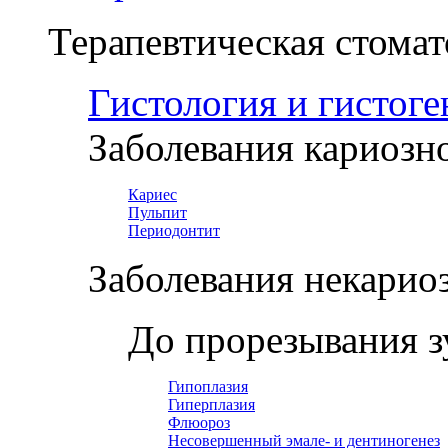
Терапевтическая стомат
Гистология и гистоге
Заболевания кариозн
Кариес
Пульпит
Периодонтит
Заболевания некарио
До прорезывания з
Гипоплазия
Гиперплазия
Флюороз
Несовершенный эмале- и дентиногенез