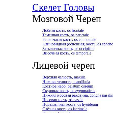
Скелет Головы
Мозговой Череп
Лобная кость, os frontale
Теменная кость, os parietale
Решетчатая кость, os ethmoidale
Клиновидная (основная) кость, os spheno
Затылочная кость, os occipitale
Височная кость, os temporale
Лицевой череп
Верхняя челюсть, maxilla
Нижняя челюсть, mandibula
Костное небо, palatum osseum
Скуловая кость, os zygomaticus
Нижняя носовая раковина, concha nasalis 
Носовая кость, os nasale
Подъязычная кость, os hyoideum
Слёзная кость, os lacrimale