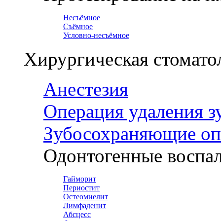
Несъёмное
Съёмное
Условно-несъёмное
Хирургическая стомато
Анестезия
Операция удаления з
Зубосохраняющие оп
Одонтогенные воспал
Гайморит
Периостит
Остеомиелит
Лимфаденит
Абсцесс