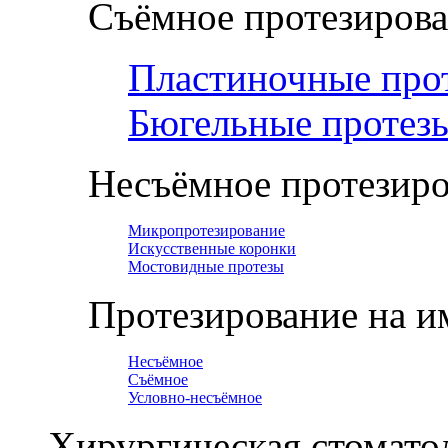
Съёмное протезиров
Пластиночные про
Бюгельные протез
Несъёмное протезир
Микропротезирование
Искусственные коронки
Мостовидные протезы
Протезирование на и
Несъёмное
Съёмное
Условно-несъёмное
Хирургическая стомато