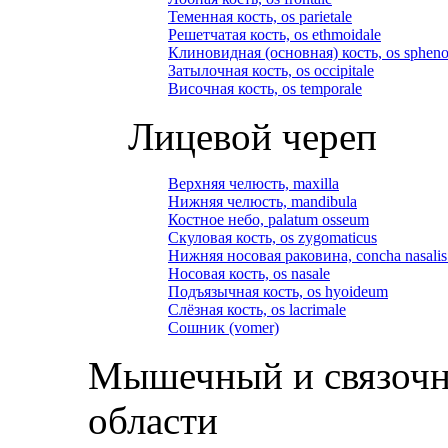
Теменная кость, os parietale
Решетчатая кость, os ethmoidale
Клиновидная (основная) кость, os spheno
Затылочная кость, os occipitale
Височная кость, os temporale
Лицевой череп
Верхняя челюсть, maxilla
Нижняя челюсть, mandibula
Костное небо, palatum osseum
Скуловая кость, os zygomaticus
Нижняя носовая раковина, concha nasalis 
Носовая кость, os nasale
Подъязычная кость, os hyoideum
Слёзная кость, os lacrimale
Сошник (vomer)
Мышечный и связочн
области