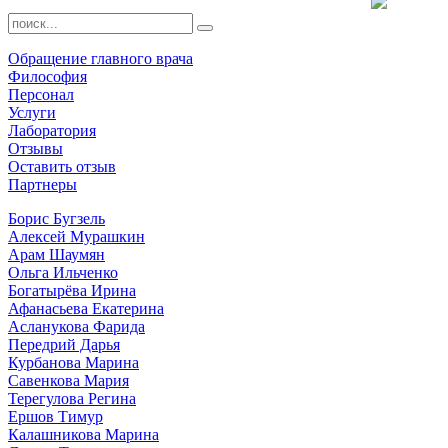
Обращение главного врача
Философия
Персонал
Услуги
Лаборатория
Отзывы
Оставить отзыв
Партнеры
Борис Бугзель
Алексей Мурашкин
Арам Шаумян
Ольга Ильченко
Богатырёва Ирина
Афанасьева Екатерина
Асланукова Фарида
Передрий Дарья
Курбанова Марина
Савенкова Мария
Терегулова Регина
Ершов Тимур
Калашникова Марина