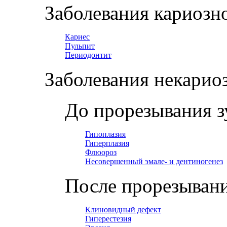
Заболевания кариозн
Кариес
Пульпит
Периодонтит
Заболевания некарио
До прорезывания з
Гипоплазия
Гиперплазия
Флюороз
Несовершенный эмале- и дентиногенез
После прорезывани
Клиновидный дефект
Гиперестезия